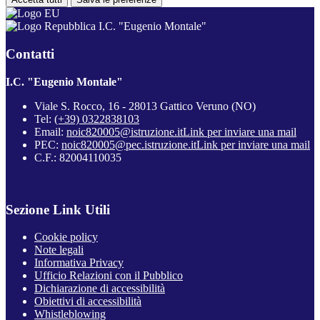
I.C. "Eugenio Montale"
Contatti
I.C. "Eugenio Montale"
Viale S. Rocco, 16 - 28013 Gattico Veruno (NO)
Tel:
(+39) 0322838103
Email:
noic820005@istruzione.it
Link per inviare una mail
PEC:
noic820005@pec.istruzione.it
Link per inviare una mail
C.F.: 82004110035
Sezione Link Utili
Cookie policy
Note legali
Informativa Privacy
Ufficio Relazioni con il Pubblico
Dichiarazione di accessibilità
Obiettivi di accessibilità
Whistleblowing