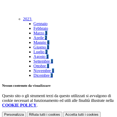
2023
Gennaio
Febbraio
Marzo
3
Aprile
2
Maggio
6
Giugno
1
Luglio
2
Agosto
1
Settembre
1
Ottobre
1
Novembre
1
Dicembre
3
Nessun contenuto da visualizzare
Questo sito o gli strumenti terzi da questo utilizzati si avvalgono di
cookie necessari al funzionamento ed utili alle finalità illustrate nella
COOKIE POLICY
.
Personalizza
Rifiuta tutti
i cookies
Accetta tutti
i cookies