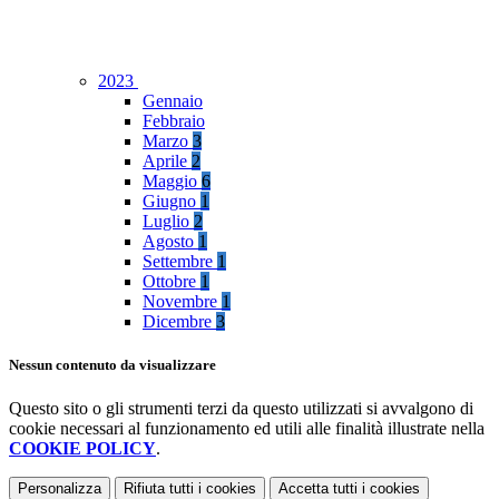
2023
Gennaio
Febbraio
Marzo
3
Aprile
2
Maggio
6
Giugno
1
Luglio
2
Agosto
1
Settembre
1
Ottobre
1
Novembre
1
Dicembre
3
Nessun contenuto da visualizzare
Questo sito o gli strumenti terzi da questo utilizzati si avvalgono di
cookie necessari al funzionamento ed utili alle finalità illustrate nella
COOKIE POLICY
.
Personalizza
Rifiuta tutti
i cookies
Accetta tutti
i cookies