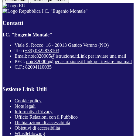
I.C. "Eugenio Montale"
Contatti
I.C. "Eugenio Montale"
Viale S. Rocco, 16 - 28013 Gattico Veruno (NO)
Tel:
(+39) 0322838103
Email:
noic820005@istruzione.it
Link per inviare una mail
PEC:
noic820005@pec.istruzione.it
Link per inviare una mail
C.F.: 82004110035
Sezione Link Utili
Cookie policy
Note legali
Informativa Privacy
Ufficio Relazioni con il Pubblico
Dichiarazione di accessibilità
Obiettivi di accessibilità
Whistleblowing