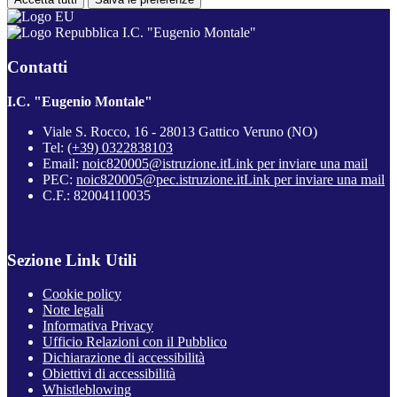
I.C. "Eugenio Montale"
Contatti
I.C. "Eugenio Montale"
Viale S. Rocco, 16 - 28013 Gattico Veruno (NO)
Tel:
(+39) 0322838103
Email:
noic820005@istruzione.it
Link per inviare una mail
PEC:
noic820005@pec.istruzione.it
Link per inviare una mail
C.F.: 82004110035
Sezione Link Utili
Cookie policy
Note legali
Informativa Privacy
Ufficio Relazioni con il Pubblico
Dichiarazione di accessibilità
Obiettivi di accessibilità
Whistleblowing