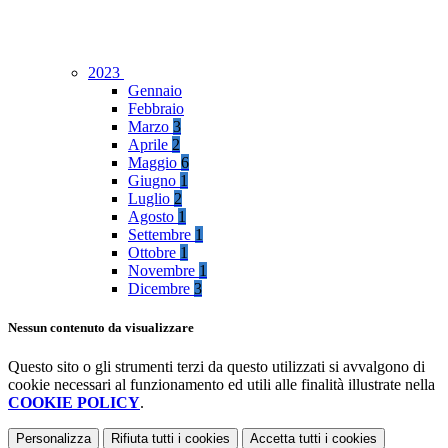
2023
Gennaio
Febbraio
Marzo
3
Aprile
2
Maggio
6
Giugno
1
Luglio
2
Agosto
1
Settembre
1
Ottobre
1
Novembre
1
Dicembre
3
Nessun contenuto da visualizzare
Questo sito o gli strumenti terzi da questo utilizzati si avvalgono di
cookie necessari al funzionamento ed utili alle finalità illustrate nella
COOKIE POLICY
.
Personalizza
Rifiuta tutti
i cookies
Accetta tutti
i cookies