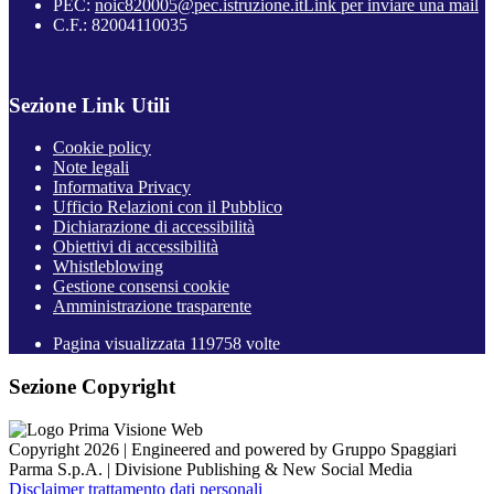
PEC:
noic820005@pec.istruzione.it
Link per inviare una mail
C.F.: 82004110035
Sezione Link Utili
Cookie policy
Note legali
Informativa Privacy
Ufficio Relazioni con il Pubblico
Dichiarazione di accessibilità
Obiettivi di accessibilità
Whistleblowing
Gestione consensi cookie
Amministrazione trasparente
Pagina visualizzata
119758
volte
Sezione Copyright
Copyright 2026 | Engineered and powered by Gruppo Spaggiari
Parma S.p.A. | Divisione Publishing & New Social Media
Disclaimer trattamento dati personali