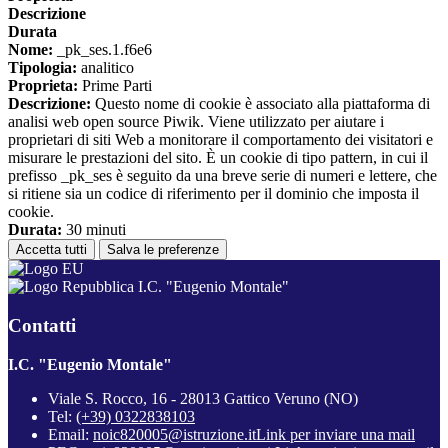
Descrizione
Durata
Nome:
_pk_ses.1.f6e6
Tipologia:
analitico
Proprieta:
Prime Parti
Descrizione:
Questo nome di cookie è associato alla piattaforma di
analisi web open source Piwik. Viene utilizzato per aiutare i
proprietari di siti Web a monitorare il comportamento dei visitatori e
misurare le prestazioni del sito. È un cookie di tipo pattern, in cui il
prefisso _pk_ses è seguito da una breve serie di numeri e lettere, che
si ritiene sia un codice di riferimento per il dominio che imposta il
cookie.
Durata:
30 minuti
Accetta tutti
Salva le preferenze
I.C. "Eugenio Montale"
Contatti
I.C. "Eugenio Montale"
Viale S. Rocco, 16 - 28013 Gattico Veruno (NO)
Tel:
(+39) 0322838103
Email:
noic820005@istruzione.it
Link per inviare una mail