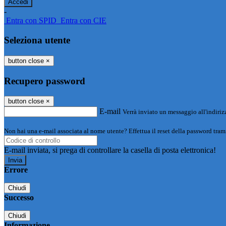
-
Entra con SPID
Entra con CIE
Seleziona utente
button close
×
Recupero password
button close
×
E-mail
Verrà inviato un messaggio all'indirizz
Non hai una e-mail associata al nome utente? Effettua il reset della password tram
E-mail inviata, si prega di controllare la casella di posta elettronica!
Errore
Chiudi
Successo
Chiudi
Informazione