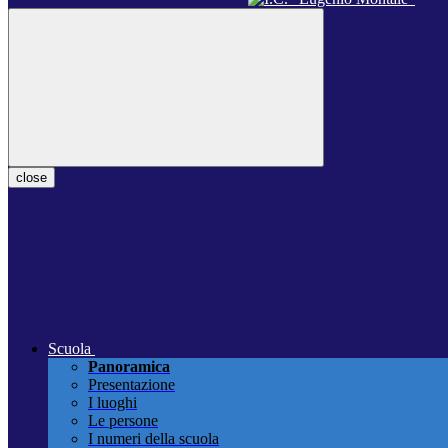
close
Scuola
Panoramica
Presentazione
I luoghi
Le persone
I numeri della scuola