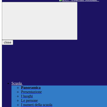
close
Scuola
Panoramica
Presentazione
I luoghi
Le persone
I numeri della scuola