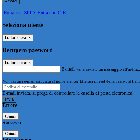
-
Entra con SPID
Entra con CIE
Seleziona utente
button close
×
Recupero password
button close
×
E-mail
Verrà inviato un messaggio all'indirizz
Non hai una e-mail associata al nome utente? Effettua il reset della password tram
E-mail inviata, si prega di controllare la casella di posta elettronica!
Errore
Chiudi
Successo
Chiudi
Informazione