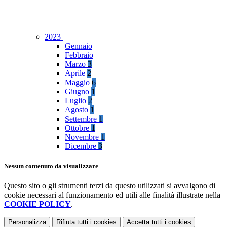
2023
Gennaio
Febbraio
Marzo
3
Aprile
2
Maggio
6
Giugno
1
Luglio
2
Agosto
1
Settembre
1
Ottobre
1
Novembre
1
Dicembre
3
Nessun contenuto da visualizzare
Questo sito o gli strumenti terzi da questo utilizzati si avvalgono di
cookie necessari al funzionamento ed utili alle finalità illustrate nella
COOKIE POLICY
.
Personalizza
Rifiuta tutti
i cookies
Accetta tutti
i cookies