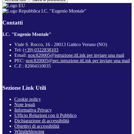
I.C. "Eugenio Montale"
Contatti
I.C. "Eugenio Montale"
Viale S. Rocco, 16 - 28013 Gattico Veruno (NO)
Tel:
(+39) 0322838103
Email:
noic820005@istruzione.it
Link per inviare una mail
PEC:
noic820005@pec.istruzione.it
Link per inviare una mail
C.F.: 82004110035
Sezione Link Utili
Cookie policy
Note legali
Informativa Privacy
Ufficio Relazioni con il Pubblico
Dichiarazione di accessibilità
Obiettivi di accessibilità
Whistleblowing