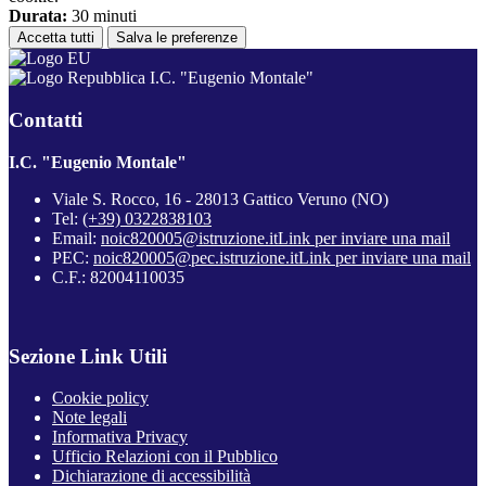
Durata:
30 minuti
Accetta tutti
Salva le preferenze
I.C. "Eugenio Montale"
Contatti
I.C. "Eugenio Montale"
Viale S. Rocco, 16 - 28013 Gattico Veruno (NO)
Tel:
(+39) 0322838103
Email:
noic820005@istruzione.it
Link per inviare una mail
PEC:
noic820005@pec.istruzione.it
Link per inviare una mail
C.F.: 82004110035
Sezione Link Utili
Cookie policy
Note legali
Informativa Privacy
Ufficio Relazioni con il Pubblico
Dichiarazione di accessibilità