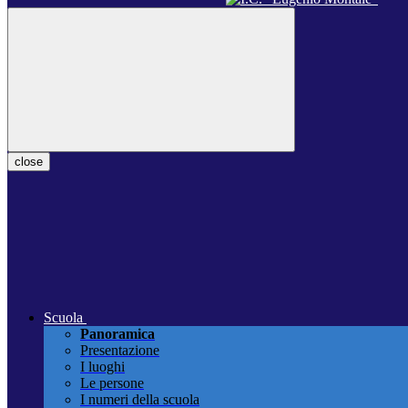
close
Scuola
Panoramica
Presentazione
I luoghi
Le persone
I numeri della scuola