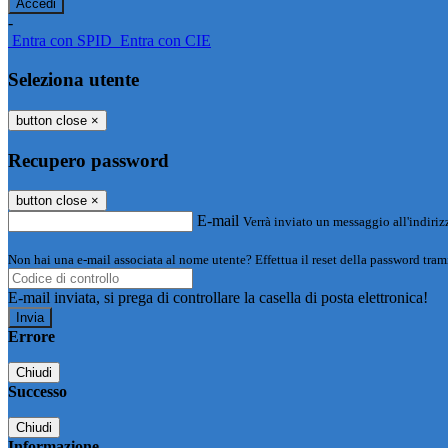
-
Entra con SPID
Entra con CIE
Seleziona utente
button close
×
Recupero password
button close
×
E-mail
Verrà inviato un messaggio all'indirizz
Non hai una e-mail associata al nome utente? Effettua il reset della password tram
E-mail inviata, si prega di controllare la casella di posta elettronica!
Errore
Chiudi
Successo
Chiudi
Informazione