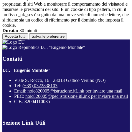
proprietari di siti Web a monitorare il comportamento dei visitatori e
misurare le prestazioni del sito. È un cookie di tipo pattern, in cui il
prefisso _pk_ses è seguito da una breve serie di numeri e lettere, che
si ritiene sia un codice di riferimento per il dominio che imposta il
cookie.
Durata:
30 minuti
Accetta tutti
Salva le preferenze
I.C. "Eugenio Montale"
Contatti
I.C. "Eugenio Montale"
Viale S. Rocco, 16 - 28013 Gattico Veruno (NO)
Tel:
(+39) 0322838103
Email:
noic820005@istruzione.it
Link per inviare una mail
PEC:
noic820005@pec.istruzione.it
Link per inviare una mail
C.F.: 82004110035
Sezione Link Utili