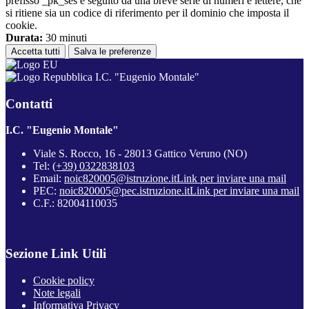
prefisso _pk_ses è seguito da una breve serie di numeri e lettere, che
si ritiene sia un codice di riferimento per il dominio che imposta il
cookie.
Durata:
30 minuti
Accetta tutti
Salva le preferenze
I.C. "Eugenio Montale"
Contatti
I.C. "Eugenio Montale"
Viale S. Rocco, 16 - 28013 Gattico Veruno (NO)
Tel:
(+39) 0322838103
Email:
noic820005@istruzione.it
Link per inviare una mail
PEC:
noic820005@pec.istruzione.it
Link per inviare una mail
C.F.: 82004110035
Sezione Link Utili
Cookie policy
Note legali
Informativa Privacy