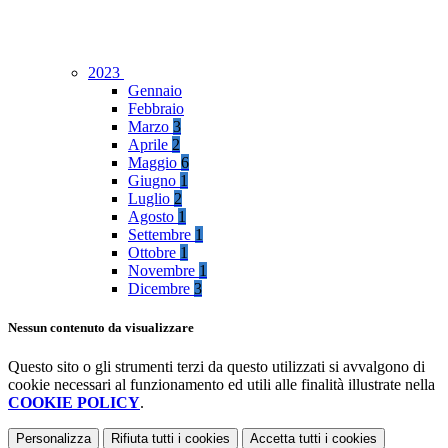
2023
Gennaio
Febbraio
Marzo
3
Aprile
2
Maggio
6
Giugno
1
Luglio
2
Agosto
1
Settembre
1
Ottobre
1
Novembre
1
Dicembre
3
Nessun contenuto da visualizzare
Questo sito o gli strumenti terzi da questo utilizzati si avvalgono di
cookie necessari al funzionamento ed utili alle finalità illustrate nella
COOKIE POLICY
.
Personalizza
Rifiuta tutti
i cookies
Accetta tutti
i cookies