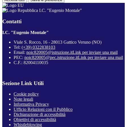
I.C. "Eugenio Montale"
Contatti
I.C. "Eugenio Montale"
Viale S. Rocco, 16 - 28013 Gattico Veruno (NO)
Tel:
(+39) 0322838103
Email:
noic820005@istruzione.it
Link per inviare una mail
PEC:
noic820005@pec.istruzione.it
Link per inviare una mail
C.F.: 82004110035
Sezione Link Utili
Cookie policy
Note legali
Informativa Privacy
Ufficio Relazioni con il Pubblico
Dichiarazione di accessibilità
Obiettivi di accessibilità
Whistleblowing