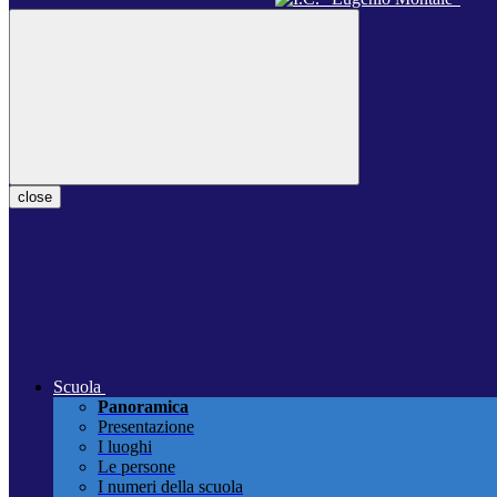
close
Scuola
Panoramica
Presentazione
I luoghi
Le persone
I numeri della scuola