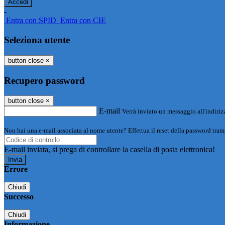
-
Entra con SPID
Entra con CIE
Seleziona utente
button close
×
Recupero password
button close
×
E-mail
Verrà inviato un messaggio all'indirizz
Non hai una e-mail associata al nome utente? Effettua il reset della password tram
E-mail inviata, si prega di controllare la casella di posta elettronica!
Errore
Chiudi
Successo
Chiudi
Informazione