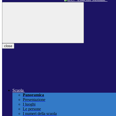
close
Scuola
Panoramica
Presentazione
I luoghi
Le persone
I numeri della scuola