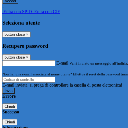
-
Entra con SPID
Entra con CIE
Seleziona utente
button close
×
Recupero password
button close
×
E-mail
Verrà inviato un messaggio all'indirizz
Non hai una e-mail associata al nome utente? Effettua il reset della password tram
E-mail inviata, si prega di controllare la casella di posta elettronica!
Errore
Chiudi
Successo
Chiudi
Informazione