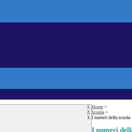
Home
>
Scuola
>
I numeri della scuola
I numeri dell