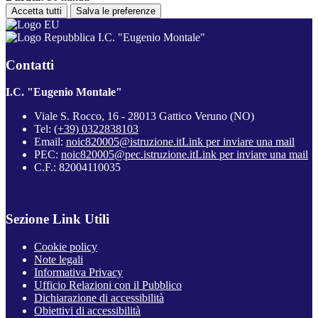
Accetta tutti
Salva le preferenze
I.C. "Eugenio Montale"
Contatti
I.C. "Eugenio Montale"
Viale S. Rocco, 16 - 28013 Gattico Veruno (NO)
Tel:
(+39) 0322838103
Email:
noic820005@istruzione.it
Link per inviare una mail
PEC:
noic820005@pec.istruzione.it
Link per inviare una mail
C.F.: 82004110035
Sezione Link Utili
Cookie policy
Note legali
Informativa Privacy
Ufficio Relazioni con il Pubblico
Dichiarazione di accessibilità
Obiettivi di accessibilità