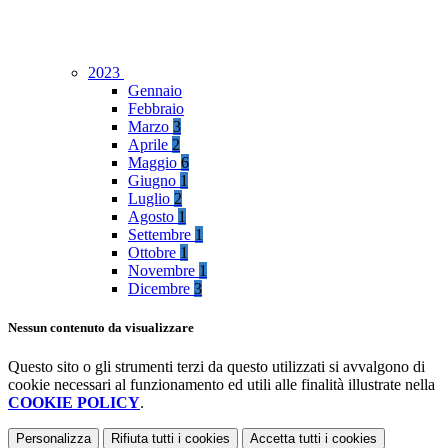
2023
Gennaio
Febbraio
Marzo
3
Aprile
2
Maggio
6
Giugno
1
Luglio
2
Agosto
1
Settembre
1
Ottobre
1
Novembre
1
Dicembre
3
Nessun contenuto da visualizzare
Questo sito o gli strumenti terzi da questo utilizzati si avvalgono di
cookie necessari al funzionamento ed utili alle finalità illustrate nella
COOKIE POLICY
.
Personalizza
Rifiuta tutti
i cookies
Accetta tutti
i cookies