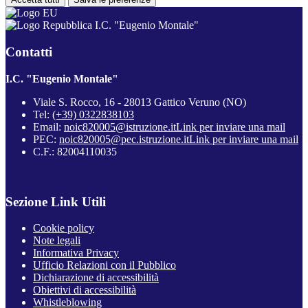
I.C. "Eugenio Montale"
Contatti
I.C. "Eugenio Montale"
Viale S. Rocco, 16 - 28013 Gattico Veruno (NO)
Tel:
(+39) 0322838103
Email:
noic820005@istruzione.it
Link per inviare una mail
PEC:
noic820005@pec.istruzione.it
Link per inviare una mail
C.F.: 82004110035
Sezione Link Utili
Cookie policy
Note legali
Informativa Privacy
Ufficio Relazioni con il Pubblico
Dichiarazione di accessibilità
Obiettivi di accessibilità
Whistleblowing