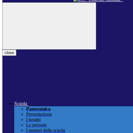
close
Scuola
Panoramica
Presentazione
I luoghi
Le persone
I numeri della scuola