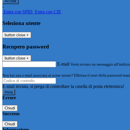
-
Entra con SPID
Entra con CIE
Seleziona utente
button close
×
Recupero password
button close
×
E-mail
Verrà inviato un messaggio all'indirizz
Non hai una e-mail associata al nome utente? Effettua il reset della password tram
E-mail inviata, si prega di controllare la casella di posta elettronica!
Errore
Chiudi
Successo
Chiudi
Informazione