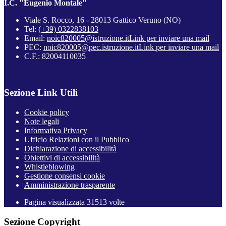
I.C. "Eugenio Montale"
Viale S. Rocco, 16 - 28013 Gattico Veruno (NO)
Tel:
(+39) 0322838103
Email:
noic820005@istruzione.it
Link per inviare una mail
PEC:
noic820005@pec.istruzione.it
Link per inviare una mail
C.F.: 82004110035
Sezione Link Utili
Cookie policy
Note legali
Informativa Privacy
Ufficio Relazioni con il Pubblico
Dichiarazione di accessibilità
Obiettivi di accessibilità
Whistleblowing
Gestione consensi cookie
Amministrazione trasparente
Pagina visualizzata
31513
volte
Sezione Copyright