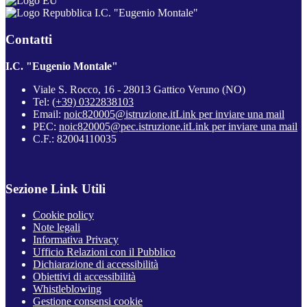
I.C. "Eugenio Montale"
Contatti
I.C. "Eugenio Montale"
Viale S. Rocco, 16 - 28013 Gattico Veruno (NO)
Tel:
(+39) 0322838103
Email:
noic820005@istruzione.it
Link per inviare una mail
PEC:
noic820005@pec.istruzione.it
Link per inviare una mail
C.F.: 82004110035
Sezione Link Utili
Cookie policy
Note legali
Informativa Privacy
Ufficio Relazioni con il Pubblico
Dichiarazione di accessibilità
Obiettivi di accessibilità
Whistleblowing
Gestione consensi cookie