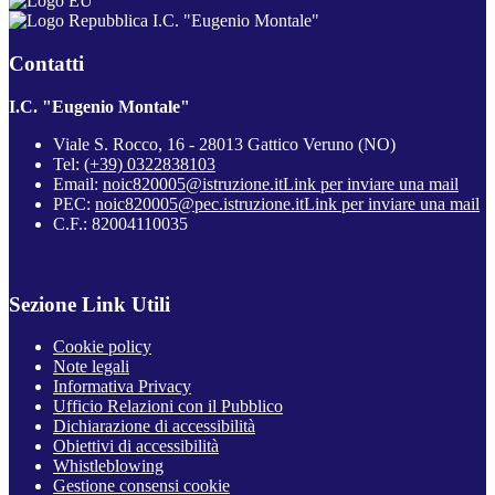
I.C. "Eugenio Montale"
Contatti
I.C. "Eugenio Montale"
Viale S. Rocco, 16 - 28013 Gattico Veruno (NO)
Tel:
(+39) 0322838103
Email:
noic820005@istruzione.it
Link per inviare una mail
PEC:
noic820005@pec.istruzione.it
Link per inviare una mail
C.F.: 82004110035
Sezione Link Utili
Cookie policy
Note legali
Informativa Privacy
Ufficio Relazioni con il Pubblico
Dichiarazione di accessibilità
Obiettivi di accessibilità
Whistleblowing
Gestione consensi cookie