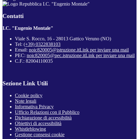
I.C. "Eugenio Montale"
Contatti
I.C. "Eugenio Montale"
Viale S. Rocco, 16 - 28013 Gattico Veruno (NO)
Tel:
(+39) 0322838103
Email:
noic820005@istruzione.it
Link per inviare una mail
PEC:
noic820005@pec.istruzione.it
Link per inviare una mail
C.F.: 82004110035
Sezione Link Utili
Cookie policy
Note legali
Informativa Privacy
Ufficio Relazioni con il Pubblico
Dichiarazione di accessibilità
Obiettivi di accessibilità
Whistleblowing
Gestione consensi cookie