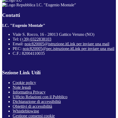
I.C. "Eugenio Montale"
Contatti
I.C. "Eugenio Montale"
Viale S. Rocco, 16 - 28013 Gattico Veruno (NO)
Tel:
(+39) 0322838103
Email:
noic820005@istruzione.it
Link per inviare una mail
PEC:
noic820005@pec.istruzione.it
Link per inviare una mail
C.F.: 82004110035
Sezione Link Utili
Cookie policy
Note legali
Informativa Privacy
Ufficio Relazioni con il Pubblico
Dichiarazione di accessibilità
Obiettivi di accessibilità
Whistleblowing
Gestione consensi cookie