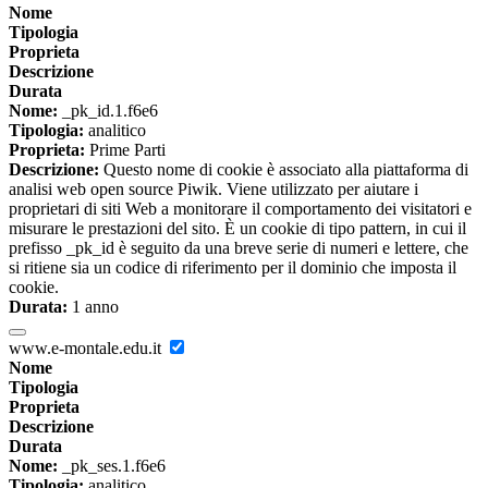
Nome
Tipologia
Proprieta
Descrizione
Durata
Nome:
_pk_id.1.f6e6
Tipologia:
analitico
Proprieta:
Prime Parti
Descrizione:
Questo nome di cookie è associato alla piattaforma di
analisi web open source Piwik. Viene utilizzato per aiutare i
proprietari di siti Web a monitorare il comportamento dei visitatori e
misurare le prestazioni del sito. È un cookie di tipo pattern, in cui il
prefisso _pk_id è seguito da una breve serie di numeri e lettere, che
si ritiene sia un codice di riferimento per il dominio che imposta il
cookie.
Durata:
1 anno
www.e-montale.edu.it
Nome
Tipologia
Proprieta
Descrizione
Durata
Nome:
_pk_ses.1.f6e6
Tipologia:
analitico