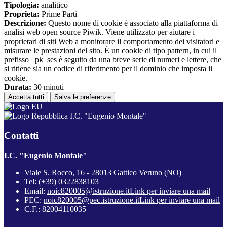
Tipologia:
analitico
Proprieta:
Prime Parti
Descrizione:
Questo nome di cookie è associato alla piattaforma di
analisi web open source Piwik. Viene utilizzato per aiutare i
proprietari di siti Web a monitorare il comportamento dei visitatori e
misurare le prestazioni del sito. È un cookie di tipo pattern, in cui il
prefisso _pk_ses è seguito da una breve serie di numeri e lettere, che
si ritiene sia un codice di riferimento per il dominio che imposta il
cookie.
Durata:
30 minuti
Accetta tutti
Salva le preferenze
I.C. "Eugenio Montale"
Contatti
I.C. "Eugenio Montale"
Viale S. Rocco, 16 - 28013 Gattico Veruno (NO)
Tel:
(+39) 0322838103
Email:
noic820005@istruzione.it
Link per inviare una mail
PEC:
noic820005@pec.istruzione.it
Link per inviare una mail
C.F.: 82004110035