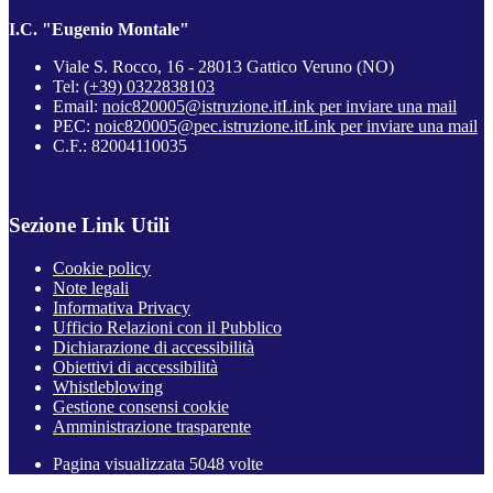
I.C. "Eugenio Montale"
Viale S. Rocco, 16 - 28013 Gattico Veruno (NO)
Tel:
(+39) 0322838103
Email:
noic820005@istruzione.it
Link per inviare una mail
PEC:
noic820005@pec.istruzione.it
Link per inviare una mail
C.F.: 82004110035
Sezione Link Utili
Cookie policy
Note legali
Informativa Privacy
Ufficio Relazioni con il Pubblico
Dichiarazione di accessibilità
Obiettivi di accessibilità
Whistleblowing
Gestione consensi cookie
Amministrazione trasparente
Pagina visualizzata
5048
volte