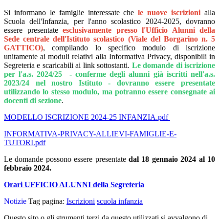
Si informano le famiglie interessate che
le nuove iscrizion
i
alla
Scuola dell'Infanzia, per l'anno scolastico 2024-2025, dovranno
essere presentate
esclusivamente presso l'Ufficio Alunni della
Sede centrale dell'Istituto scolastico (Viale del Borgarino n. 5
GATTICO)
, compilando lo specifico modulo di iscrizione
unitamente ai moduli relativi alla Informativa Privacy, disponibili in
Segreteria e scaricabili ai link sottostanti.
Le domande di iscrizione
per l'a.s. 2024/25 - conferme degli alunni già iscritti nell'a.s.
2023/24 nel nostro Istituto - dovranno essere presentate
utilizzando lo stesso modulo, ma potranno essere consegnate ai
docenti di sezione
.
MODELLO ISCRIZIONE 2024-25 INFANZIA.pdf
INFORMATIVA-PRIVACY-ALLIEVI-FAMIGLIE-E-
TUTORI.pdf
Le domande possono essere presentate
dal 18 gennaio 2024 al 10
febbraio 2024.
Orari UFFICIO ALUNNI della Segreteria
Notizie
Tag pagina:
Iscrizioni
scuola infanzia
Questo sito o gli strumenti terzi da questo utilizzati si avvalgono di