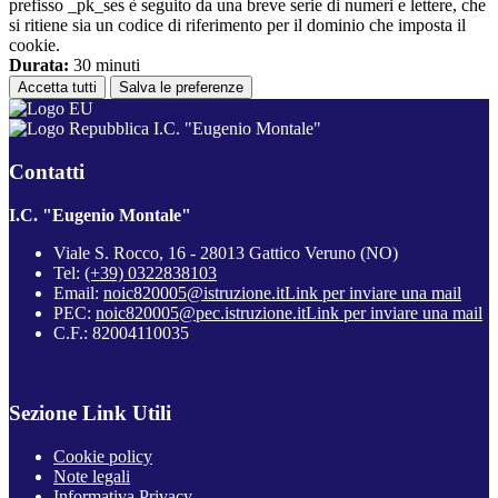
prefisso _pk_ses è seguito da una breve serie di numeri e lettere, che
si ritiene sia un codice di riferimento per il dominio che imposta il
cookie.
Durata:
30 minuti
Accetta tutti
Salva le preferenze
I.C. "Eugenio Montale"
Contatti
I.C. "Eugenio Montale"
Viale S. Rocco, 16 - 28013 Gattico Veruno (NO)
Tel:
(+39) 0322838103
Email:
noic820005@istruzione.it
Link per inviare una mail
PEC:
noic820005@pec.istruzione.it
Link per inviare una mail
C.F.: 82004110035
Sezione Link Utili
Cookie policy
Note legali
Informativa Privacy