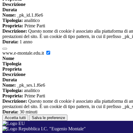
Descrizione
Durata
Nome:
_pk_id.1.f6e6
Tipologia:
analitico
Proprieta:
Prime Parti
Descrizione:
Questo nome di cookie è associato alla piattaforma di ana
prestazioni del sito. È un cookie di tipo pattern, in cui il prefisso _pk
Durata:
1 anno
www.e-montale.edu.it
Nome
Tipologia
Proprieta
Descrizione
Durata
Nome:
_pk_ses.1.f6e6
Tipologia:
analitico
Proprieta:
Prime Parti
Descrizione:
Questo nome di cookie è associato alla piattaforma di ana
prestazioni del sito. È un cookie di tipo pattern, in cui il prefisso _pk
Durata:
30 minuti
Accetta tutti
Salva le preferenze
I.C. "Eugenio Montale"