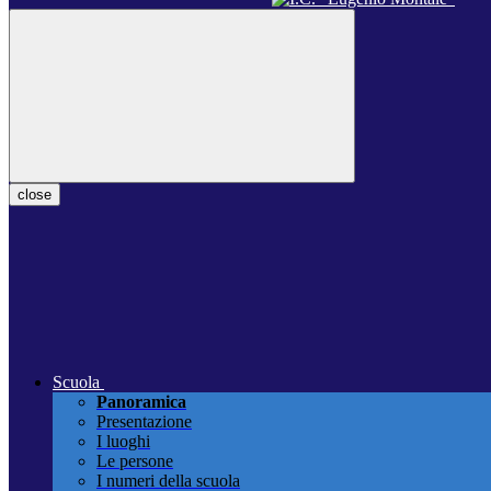
close
Scuola
Panoramica
Presentazione
I luoghi
Le persone
I numeri della scuola