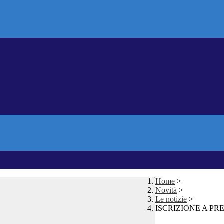
Home
>
Novità
>
Le notizie
>
ISCRIZIONE A PRE