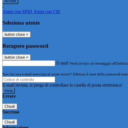
-
Entra con SPID
Entra con CIE
Seleziona utente
button close
×
Recupero password
button close
×
E-mail
Verrà inviato un messaggio all'indirizz
Non hai una e-mail associata al nome utente? Effettua il reset della password tram
E-mail inviata, si prega di controllare la casella di posta elettronica!
Errore
Chiudi
Successo
Chiudi
Informazione