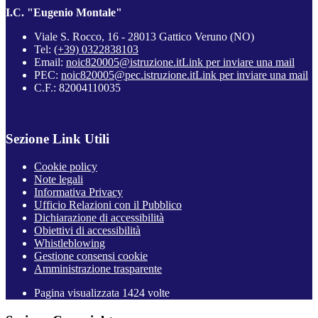
I.C. "Eugenio Montale"
Viale S. Rocco, 16 - 28013 Gattico Veruno (NO)
Tel:
(+39) 0322838103
Email:
noic820005@istruzione.it
Link per inviare una mail
PEC:
noic820005@pec.istruzione.it
Link per inviare una mail
C.F.: 82004110035
Sezione Link Utili
Cookie policy
Note legali
Informativa Privacy
Ufficio Relazioni con il Pubblico
Dichiarazione di accessibilità
Obiettivi di accessibilità
Whistleblowing
Gestione consensi cookie
Amministrazione trasparente
Pagina visualizzata
1424
volte