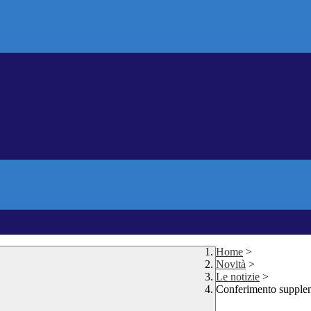
Home
>
Novità
>
Le notizie
>
Conferimento supplen