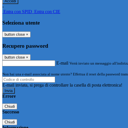
-
Entra con SPID
Entra con CIE
Seleziona utente
button close
×
Recupero password
button close
×
E-mail
Verrà inviato un messaggio all'indirizz
Non hai una e-mail associata al nome utente? Effettua il reset della password tram
E-mail inviata, si prega di controllare la casella di posta elettronica!
Errore
Chiudi
Successo
Chiudi
Informazione