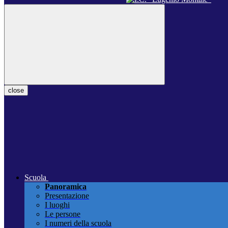
close
Scuola
Panoramica
Presentazione
I luoghi
Le persone
I numeri della scuola