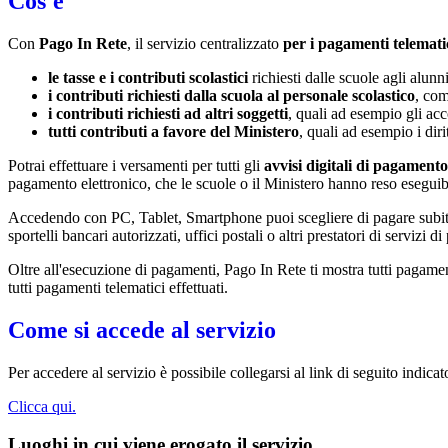
Cos'è
Con
Pago In Rete
, il servizio centralizzato
per i pagamenti telemati
le tasse e i contributi scolastici
richiesti dalle scuole agli alunn
i contributi richiesti dalla scuola al personale scolastico
, com
i contributi richiesti ad altri soggetti
, quali ad esempio gli a
tutti contributi a favore del Ministero
, quali ad esempio i diri
Potrai effettuare i versamenti per tutti gli
avvisi digitali di pagamento
pagamento elettronico, che le scuole o il Ministero hanno reso eseguib
Accedendo con PC, Tablet, Smartphone puoi scegliere di pagare subito 
sportelli bancari autorizzati, uffici postali o altri prestatori di ser
Oltre all'esecuzione di pagamenti, Pago In Rete ti mostra tutti pagamenti 
tutti pagamenti telematici effettuati.
Come si accede al servizio
Per accedere al servizio è possibile collegarsi al link di seguito indic
Clicca qui.
Luoghi in cui viene erogato il servizio