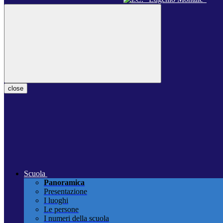
close
Scuola
Panoramica
Presentazione
I luoghi
Le persone
I numeri della scuola