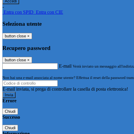
-
Entra con SPID
Entra con CIE
Seleziona utente
button close
×
Recupero password
button close
×
E-mail
Verrà inviato un messaggio all'indirizz
Non hai una e-mail associata al nome utente? Effettua il reset della password tram
E-mail inviata, si prega di controllare la casella di posta elettronica!
Errore
Chiudi
Successo
Chiudi
Informazione