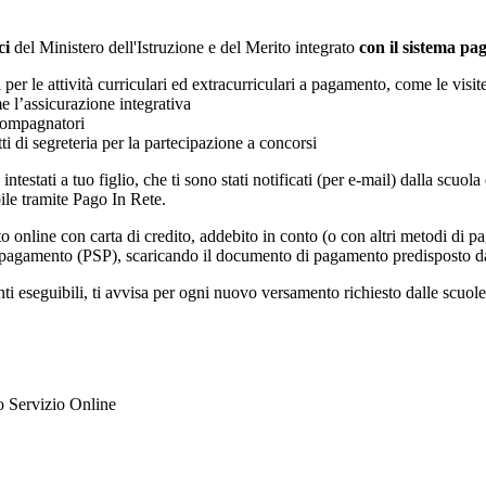
ci
del Ministero dell'Istruzione e del Merito integrato
con il sistema p
i per le attività curriculari ed extracurriculari a pagamento, come le visit
e l’assicurazione integrativa
ccompagnatori
tti di segreteria per la partecipazione a concorsi
intestati a tuo figlio, che ti sono stati notificati (per e-mail) dalla scuo
ile tramite Pago In Rete.
online con carta di credito, addebito in conto (o con altri metodi di p
vizi di pagamento (PSP), scaricando il documento di pagamento predisposto
eseguibili, ti avvisa per ogni nuovo versamento richiesto dalle scuole, ti 
ato Servizio Online