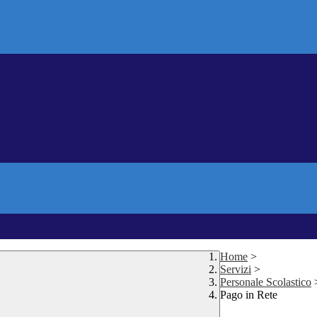
Home
>
Servizi
>
Personale Scolastico
Pago in Rete