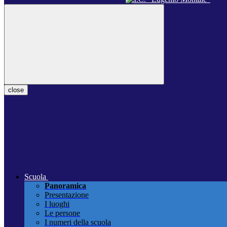
close
Scuola
Panoramica
Presentazione
I luoghi
Le persone
I numeri della scuola