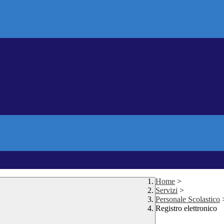
Home
>
Servizi
>
Personale Scolastico
Registro elettronico