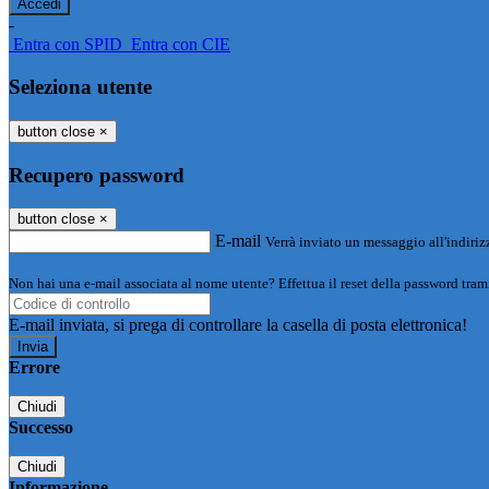
-
Entra con SPID
Entra con CIE
Seleziona utente
button close
×
Recupero password
button close
×
E-mail
Verrà inviato un messaggio all'indirizz
Non hai una e-mail associata al nome utente? Effettua il reset della password tram
E-mail inviata, si prega di controllare la casella di posta elettronica!
Errore
Chiudi
Successo
Chiudi
Informazione