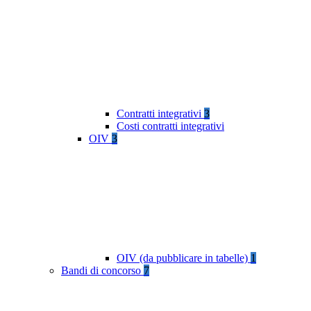
Contratti integrativi
3
Costi contratti integrativi
OIV
3
OIV (da pubblicare in tabelle)
1
Bandi di concorso
7