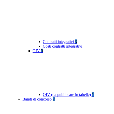
Contratti integrativi
3
Costi contratti integrativi
OIV
3
OIV (da pubblicare in tabelle)
1
Bandi di concorso
7