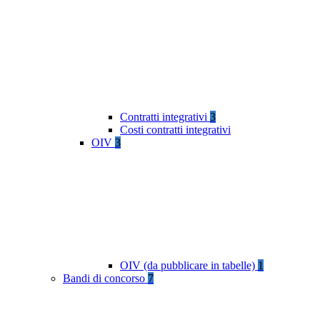
Contratti integrativi
3
Costi contratti integrativi
OIV
3
OIV (da pubblicare in tabelle)
1
Bandi di concorso
7