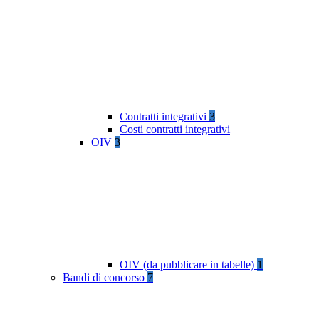
Contratti integrativi
3
Costi contratti integrativi
OIV
3
OIV (da pubblicare in tabelle)
1
Bandi di concorso
7