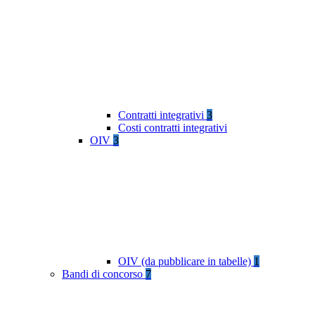
Contratti integrativi
3
Costi contratti integrativi
OIV
3
OIV (da pubblicare in tabelle)
1
Bandi di concorso
7